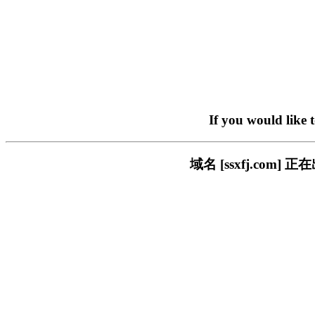
If you would like 
域名 [ssxfj.co